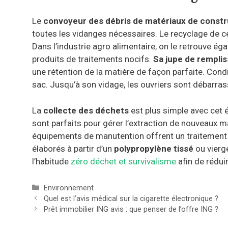
Le
convoyeur des débris de matériaux de constr
toutes les vidanges nécessaires. Le recyclage de c
Dans l’industrie agro alimentaire, on le retrouve ég
produits de traitements nocifs.
Sa jupe de rempli
une rétention de la matière de façon parfaite. Cond
sac. Jusqu’à son vidage, les ouvriers sont débarra
La
collecte des déchets
est plus simple avec cet é
sont parfaits pour gérer l’extraction de nouveaux m
équipements de manutention offrent un traitement
élaborés à partir d’un
polypropylène tissé
ou vierg
l’habitude
zéro déchet et survivalisme
afin de rédui
Catégories
Environnement
Navigation
Quel est l’avis médical sur la cigarette électronique ?
des
Prêt immobilier ING avis : que penser de l’offre ING ?
articles