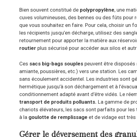
Bien souvent constitué de
polypropylène
, une mati
cuves volumineuses, des bennes ou des fûts pour r
que vous souhaitez en faire. Pour cela, choisir un f
les récipients jusqu’en décharge, utilisez des sang
retournement pour apporter la matière aux réservoir
routier
plus sécurisé pour accéder aux silos et aut
Ces
sacs big-bags souples
peuvent être disposés s
amiante, poussières, etc.) vers une station. Les ca
sans écoulement accidentel. Les industries sont gé
hermétique jusqu’à son déchargement et à l’évacuat
conditionnement adapté avant d’être vidés. Le réem
transport de produits polluants.
La gamme de produ
chariots élévateurs, les sacs sont parfaits pour les
à la
goulotte de remplissage
et de vidage est très 
Gérer le déversement des granula