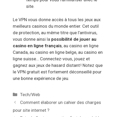
site.
Le VPN vous donne accès à tous les jeux aux
meilleurs casinos du monde entier. Cet outil
de protection, au même titre que l’antivirus,
vous donne ainsi la
possibilité de jouer au
casino en ligne français
, au casino en ligne
Canada, au casino en ligne belge, au casino en
ligne suisse… Connectez-vous, jouez et
gagnez aux jeux de hasard distant ! Notez que
le VPN gratuit est fortement déconseillé pour
une bonne expérience de jeu.
Catégories
Tech/Web
Navigation
Comment élaborer un cahier des charges
des
pour site internet ?
articles