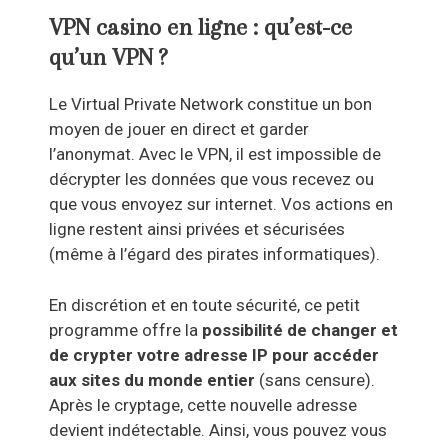
VPN casino en ligne : qu’est-ce
qu’un VPN ?
Le Virtual Private Network constitue un bon
moyen de jouer en direct et garder
l’anonymat. Avec le VPN, il est impossible de
décrypter les données que vous recevez ou
que vous envoyez sur internet. Vos actions en
ligne restent ainsi privées et sécurisées
(même à l’égard des pirates informatiques).
En discrétion et en toute sécurité, ce petit
programme offre la
possibilité de changer et
de crypter votre adresse IP pour accéder
aux sites du monde entier
(sans censure).
Après le cryptage, cette nouvelle adresse
devient indétectable. Ainsi, vous pouvez vous