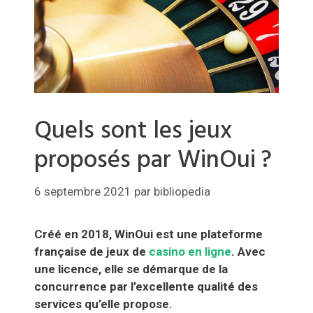
Quels sont les jeux
proposés par WinOui ?
6 septembre 2021
par
bibliopedia
Créé en 2018, WinOui est une plateforme
française de jeux de
casino en ligne
. Avec
une licence, elle se démarque de la
concurrence par l’excellente qualité des
services qu’elle propose.