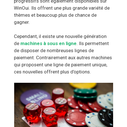
progressifs sont également disponibles sur
WinOui. Ils offrent une plus grande variété de
thèmes et beaucoup plus de chance de
gagner.
Cependant, il existe une nouvelle génération
de
machines à sous en ligne
. Ils permettent
de disposer de nombreuses lignes de
paiement. Contrairement aux autres machines
qui proposent une ligne de paiement unique,
ces nouvelles offrent plus d’options.