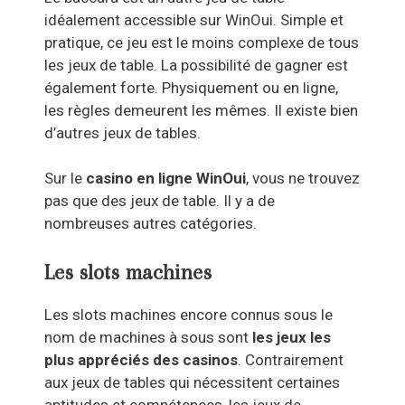
idéalement accessible sur WinOui. Simple et
pratique, ce jeu est le moins complexe de tous
les jeux de table. La possibilité de gagner est
également forte. Physiquement ou en ligne,
les règles demeurent les mêmes. Il existe bien
d’autres jeux de tables.
Sur le
casino en ligne WinOui
, vous ne trouvez
pas que des jeux de table. Il y a de
nombreuses autres catégories.
Les slots machines
Les slots machines encore connus sous le
nom de machines à sous sont
les jeux les
plus appréciés des casinos
. Contrairement
aux jeux de tables qui nécessitent certaines
aptitudes et compétences, les jeux de