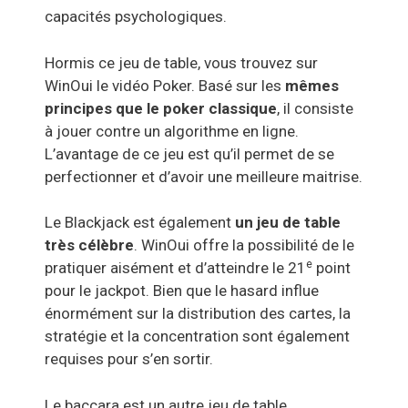
capacités psychologiques.
Hormis ce jeu de table, vous trouvez sur
WinOui le vidéo Poker. Basé sur les
mêmes
principes que le poker classique
, il consiste
à jouer contre un algorithme en ligne.
L’avantage de ce jeu est qu’il permet de se
perfectionner et d’avoir une meilleure maitrise.
Le Blackjack est également
un jeu de table
très célèbre
. WinOui offre la possibilité de le
e
pratiquer aisément et d’atteindre le 21
point
pour le jackpot. Bien que le hasard influe
énormément sur la distribution des cartes, la
stratégie et la concentration sont également
requises pour s’en sortir.
Le baccara est un autre jeu de table