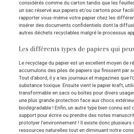
considérés comme du carton tandis que les feuille
un sac réservé aux papiers et/ou cartons pour facil
rapporter vous-même votre papier chez les différent
insérer des documents confidentiels dont la diffusi
autres déchets recyclables malgré le processus app
Les différents types de papiers qui peu
Le recyclage du papier est un excellent moyen de ré
accumulons des piles de papiers qui finissent par se
Tout d’abord, il y a les journaux et magazines que
substance toxique. Ensuite vient le papier kraft, ut
transformable en sacs ou boîtes pour divers usages 
une plus grande protection face aux chocs extérieur
biodégradable ! Enfin, un autre type bien connu es
support pour écrire ou prendre des notes manuscrite
prototyer l’environnement ! Il existe donc plusieurs
ressources naturelles tout en diminuant notre co