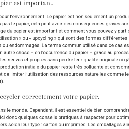
pier est important.
 pour l’environnement. Le papier est non seulement un produi
pas le papier, cela peut avoir des conséquences graves sur 
clage du papier est important et comment vous pouvez y part
ilisation » ou « upcycling » qui sont des formes différentes 
és ou endommagés. Le terme commun utilisé dans ce cas est 
i en autre chose – en l’occurrence du papier – grâce au proce
uilles neuves et propres sans perdre leur qualité originale ni
a production initiale du papier reste très polluante et conso
de limiter l’utilisation des ressources naturelles comme les
).
ecycler correctement votre papier.
 dans le monde. Cependant, il est essentiel de bien compren
ici donc quelques conseils pratiques à respecter pour optim
ers selon leur type : carton ou imprimés. Les emballages al