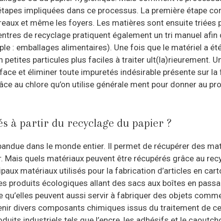
 étapes impliquées dans ce processus. La première étape cons
reaux et même les foyers. Les matières sont ensuite triées p
entres de recyclage pratiquent également un tri manuel afin d’
mple : emballages alimentaires). Une fois que le matériel a é
petites particules plus faciles à traiter ult(la)rieurement. 
ace et éliminer toute impuretés indésirable présente sur la f
grâce au chlore qu’on utilise générale ment pour donner au pro
s à partir du recyclage du papier ?
épandue dans le monde entier. Il permet de récupérer des mat
 Mais quels matériaux peuvent être récupérés grâce au recy
ipaux matériaux utilisés pour la fabrication d’articles en cart
s produits écologiques allant des sacs aux boîtes en passant
fie qu’elles peuvent aussi servir à fabriquer des objets comm
nir divers composants chimiques issus du traitement de cette
duits industriels tels que l’encre, les adhésifs et le caout