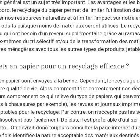
n général est un sujet très important. Les avantages et les bi
ord, le recyclage du papier permet de limiter l’utilisation d
er nos ressources naturelles et à limiter l’impact sur notre
produits puisque moins de matériaux seront utilisés. Le rec
 ou qui ont besoin d’un revenu supplémentaire grâce au rama
x-mêmes du tri sélectif et/ou de la transformation des matiè
s ménagères avec tous les autres types de produits jetables
s en papier pour un recyclage efficace ?
 papier sont envoyés à la benne. Cependant, le recyclage du
e qualité de vie. Alors comment trier correctement nos déch
s comprennent ce qui relève du type de papiers qui peuvent ê
s à chaussures par exemple), les revues et journaux imprim
ables pour le recyclage. Par contre, on n’accepte pas les s
ssolvent pas facilement. De plus, il est préférable d’utilise
tc… On devrait donc toujours consulter la page internet du 
 fois identifiée la nature acceptable des matériaux destinés