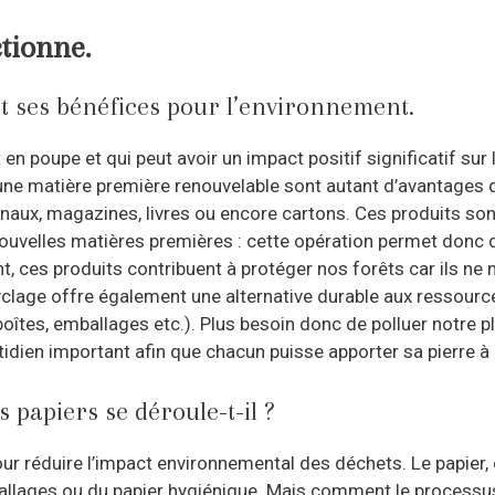
tionne.
et ses bénéfices pour l’environnement.
 en poupe et qui peut avoir un impact positif significatif su
d’une matière première renouvelable sont autant d’avantages
aux, magazines, livres ou encore cartons. Ces produits sont 
ouvelles matières premières : cette opération permet donc d
ent, ces produits contribuent à protéger nos forêts car ils n
cyclage offre également une alternative durable aux ressourc
oîtes, emballages etc.). Plus besoin donc de polluer notre pl
dien important afin que chacun puisse apporter sa pierre à l
papiers se déroule-t-il ?
r réduire l’impact environnemental des déchets. Le papier, en
llages ou du papier hygiénique. Mais comment le processus 