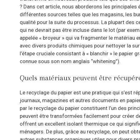
? Dans cet article, nous aborderons les principales
différentes sources telles que les magasins, les bu
qualité pour la suite du processus. La plupart des c
qui ne devrait pas être incluse dans le lot (par exe
appelée « broyeur » qui va fragmenter le matériau en 
avec divers produits chimiques pour nettoyer la surf
l’étape cruciale consistant à « blanchir » le papier 
connue sous son nom anglais “whitening”).
Quels matériaux peuvent être récupéré
Le recyclage du papier est une pratique qui s’est r
journaux, magazines et autres documents en papier.
par le recyclage du papier constituent l’un des princ
peuvent être transformées facilement pour créer de
offrent un excellent isolant thermique ce qui signi
ménagers. De plus, grâce au recyclage, on peut obte
autres substances organiques utiles pour divers pro