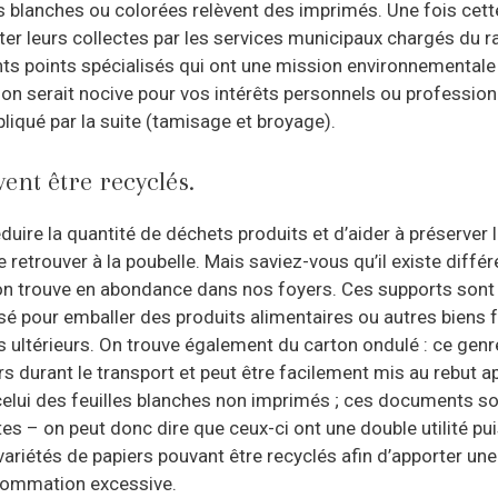
s blanches ou colorées relèvent des imprimés. Une fois cet
iter leurs collectes par les services municipaux chargés du 
s points spécialisés qui ont une mission environnementale cl
on serait nocive pour vos intérêts personnels ou profession
liqué par la suite (tamisage et broyage).
vent être recyclés.
duire la quantité de déchets produits et d’aider à préserver 
 retrouver à la poubelle. Mais saviez-vous qu’il existe diffé
 l’on trouve en abondance dans nos foyers. Ces supports son
ilisé pour emballer des produits alimentaires ou autres biens 
ultérieurs. On trouve également du carton ondulé : ce genre
s durant le transport et peut être facilement mis au rebut a
t celui des feuilles blanches non imprimés ; ces documents
s – on peut donc dire que ceux-ci ont une double utilité pui
 variétés de papiers pouvant être recyclés afin d’apporter une
nsommation excessive.