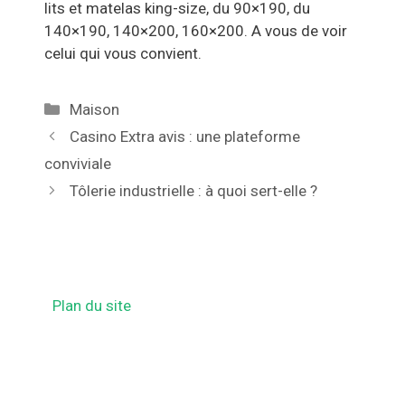
lits et matelas king-size, du 90×190, du
140×190, 140×200, 160×200. A vous de voir
celui qui vous convient.
Catégories
Maison
Navigation
Casino Extra avis : une plateforme
des
conviviale
articles
Tôlerie industrielle : à quoi sert-elle ?
Plan du site