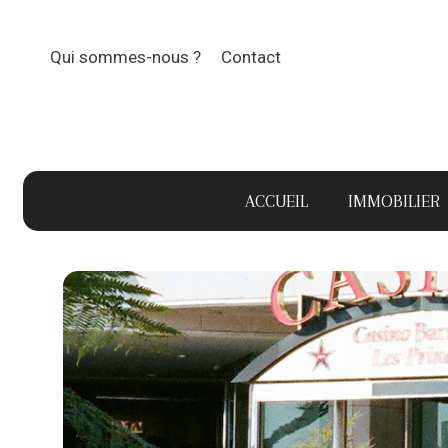
Aller
au
Qui sommes-nous ?
Contact
contenu
ACCUEIL
IMMOBILIER