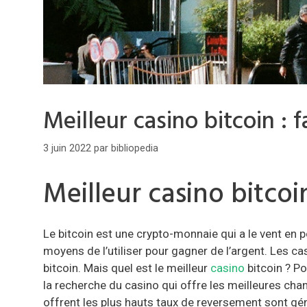
Meilleur casino bitcoin : f
3 juin 2022
par
bibliopedia
Meilleur casino bitcoin
Le bitcoin est une crypto-monnaie qui a le vent en 
moyens de l’utiliser pour gagner de l’argent. Les 
bitcoin. Mais quel est le meilleur
casino
bitcoin ? Po
la recherche du casino qui offre les meilleures chan
offrent les plus hauts taux de reversement sont gé