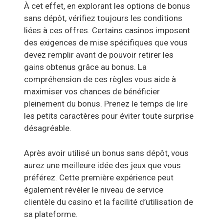
À cet effet, en explorant les options de bonus
sans dépôt, vérifiez toujours les conditions
liées à ces offres. Certains casinos imposent
des exigences de mise spécifiques que vous
devez remplir avant de pouvoir retirer les
gains obtenus grâce au bonus. La
compréhension de ces règles vous aide à
maximiser vos chances de bénéficier
pleinement du bonus. Prenez le temps de lire
les petits caractères pour éviter toute surprise
désagréable.
Après avoir utilisé un bonus sans dépôt, vous
aurez une meilleure idée des jeux que vous
préférez. Cette première expérience peut
également révéler le niveau de service
clientèle du casino et la facilité d’utilisation de
sa plateforme.