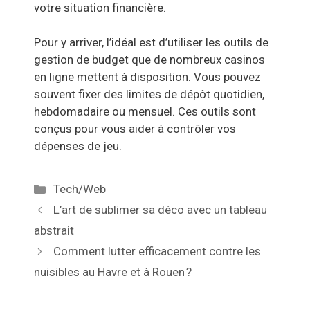
votre situation financière.
Pour y arriver, l’idéal est d’utiliser les outils de
gestion de budget que de nombreux casinos
en ligne mettent à disposition. Vous pouvez
souvent fixer des limites de dépôt quotidien,
hebdomadaire ou mensuel. Ces outils sont
conçus pour vous aider à contrôler vos
dépenses de jeu.
Catégories
Tech/Web
Navigation
L’art de sublimer sa déco avec un tableau
des
abstrait
articles
Comment lutter efficacement contre les
nuisibles au Havre et à Rouen ?