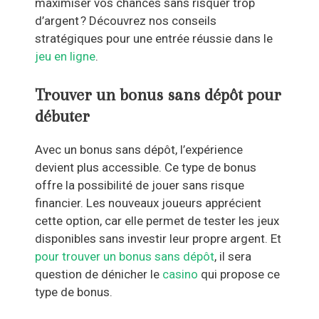
maximiser vos chances sans risquer trop
d’argent ? Découvrez nos conseils
stratégiques pour une entrée réussie dans le
jeu en ligne
.
Trouver un bonus sans dépôt pour
débuter
Avec un bonus sans dépôt, l’expérience
devient plus accessible. Ce type de bonus
offre la possibilité de jouer sans risque
financier. Les nouveaux joueurs apprécient
cette option, car elle permet de tester les jeux
disponibles sans investir leur propre argent. Et
pour trouver un bonus sans dépôt
, il sera
question de dénicher le
casino
qui propose ce
type de bonus.